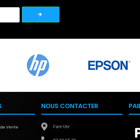
S
NOUS CONTACTER
PAI
 de Vente
Fare Ute