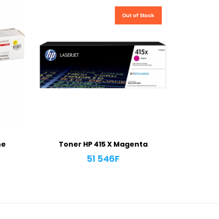
Out of Stock
ne
Toner HP 415 X Magenta
51 546
F