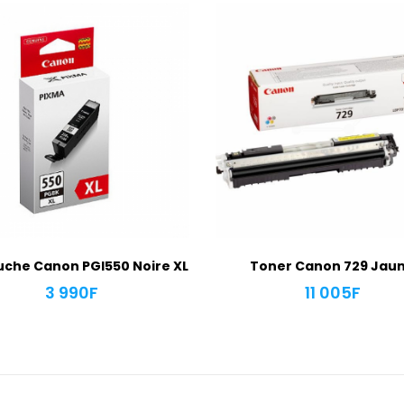
che Canon PGI550 Noire XL
Toner Canon 729 Jau
3 990
F
11 005
F