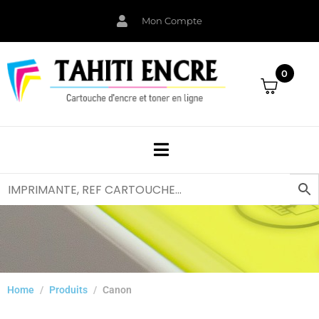
Mon Compte
0
Home
Produits
Canon