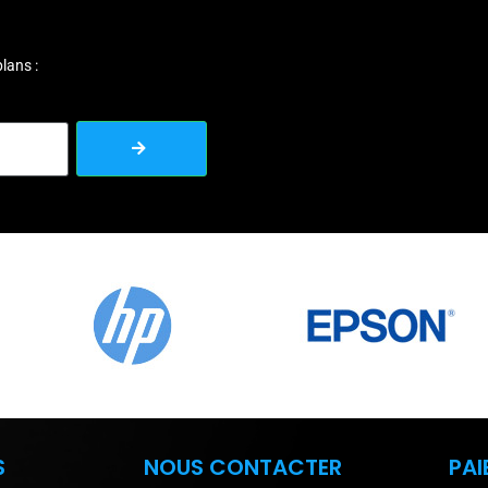
lans :
S
NOUS CONTACTER
PAI