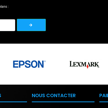
lans :
S
NOUS CONTACTER
PAI