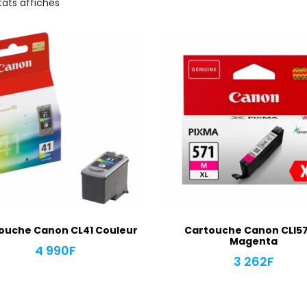
tats affichés
ouche Canon CL41 Couleur
Cartouche Canon CLI57
Magenta
4 990
F
3 262
F