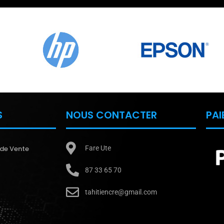
S
NOUS CONTACTER
PAI
 de Vente
Fare Ute
87 33 65 70
tahitiencre@gmail.com