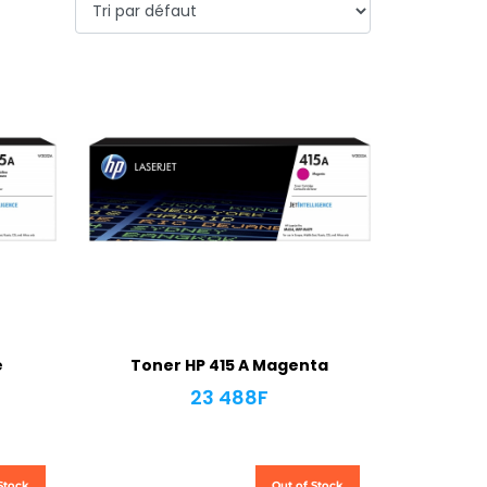
e
Toner HP 415 A Magenta
23 488
F
Stock
Out of Stock