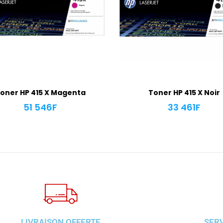
oner HP 415 X Magenta
Toner HP 415 X Noir
51 546
F
33 461
F
LIVRAISON OFFERTE
SER