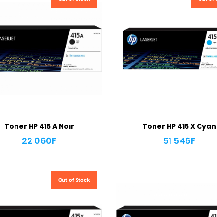
Toner HP 415 A Noir
Toner HP 415 X Cyan
22 060
F
51 546
F
Out of Stock