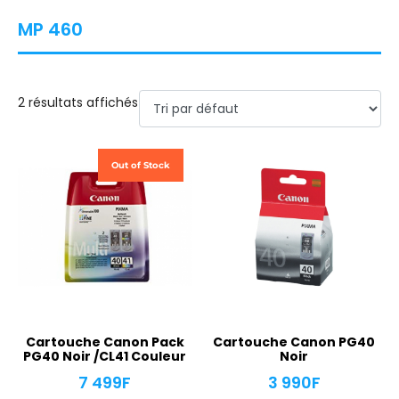
MP 460
2 résultats affichés
Out of Stock
Cartouche Canon Pack
Cartouche Canon PG40
PG40 Noir /CL41 Couleur
Noir
7 499
F
3 990
F