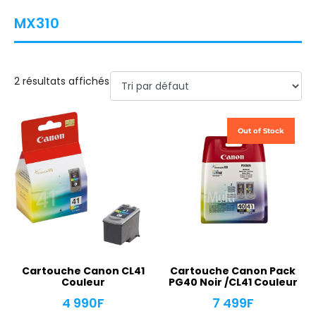
MX310
2 résultats affichés
Out of Stock
Cartouche Canon CL41
Cartouche Canon Pack
Couleur
PG40 Noir /CL41 Couleur
4 990
F
7 499
F