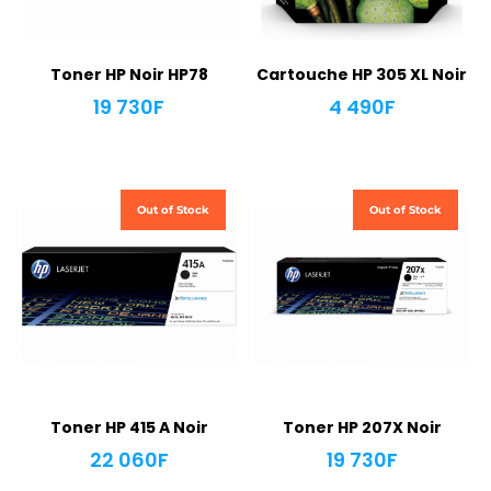
Toner HP Noir HP78
Cartouche HP 305 XL Noir
19 730
F
4 490
F
Out of Stock
Out of Stock
Toner HP 415 A Noir
Toner HP 207X Noir
22 060
F
19 730
F