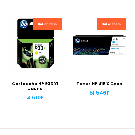
Out of Stock
Out of Stock
Cartouche HP 933 XL
Toner HP 415 X Cyan
Jaune
51 546
F
4 610
F