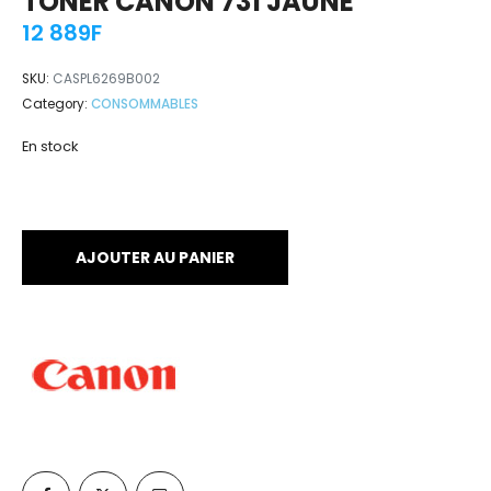
TONER CANON 731 JAUNE
12 889
F
SKU:
CASPL6269B002
Category:
CONSOMMABLES
En stock
AJOUTER AU PANIER